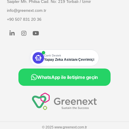
Saipler Mh. Philsa Cad. No: 219 Torbalı / İzmir
info@greenext.com.tr
+90 507 831 20 36
smart_toy
Canlı Destek
Yapay Zeka Asistanı Çevrimiçi
WhatsApp ile iletişime geçin
© 2025 www.greenext.com.tr