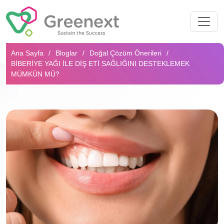
Arama...
Ana Sayfa
Bloglar
Doğal Çözüm Önerileri
BIBERIYE YAĞI ILE DIŞ ETI SAĞLIĞINI DESTEKLEMEK
MÜMKÜN MÜ?