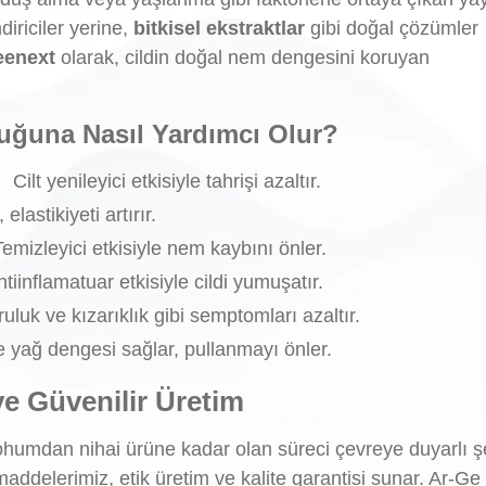
iriciler yerine,
bitkisel ekstraktlar
gibi doğal çözümler
eenext
olarak, cildin doğal nem dengesini koruyan
uluğuna Nasıl Yardımcı Olur?
:
Cilt yenileyici etkisiyle tahrişi azaltır.
lastikiyeti artırır.
Temizleyici etkisiyle nem kaybını önler.
tiinflamatuar etkisiyle cildi yumuşatır.
uluk ve kızarıklık gibi semptomları azaltır.
e yağ dengesi sağlar, pullanmayı önler.
ve Güvenilir Üretim
mdan nihai ürüne kadar olan süreci çevreye duyarlı ş
maddelerimiz, etik üretim ve kalite garantisi sunar. Ar-Ge