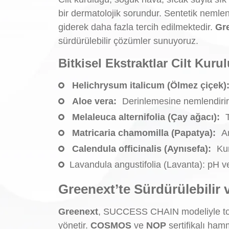
bir dermatolojik sorundur. Sentetik nemlend
giderek daha fazla tercih edilmektedir.
Gr
sürdürülebilir çözümler sunuyoruz.
Bitkisel Ekstraktlar Cilt Kur
Helichrysum italicum (Ölmez çiçek)
Aloe vera:
Derinlemesine nemlendirir, e
Melaleuca alternifolia (Çay ağacı):
Matricaria chamomilla (Papatya):
An
Calendula officinalis (Aynısefa):
Kur
Lavandula angustifolia (Lavanta): pH v
Greenext’te Sürdürülebilir 
Greenext
, SUCCESS CHAIN modeliyle tohu
yönetir.
COSMOS
ve
NOP
sertifikalı ham