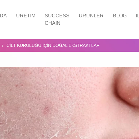
ZDA
ÜRETIM
SUCCESS
ÜRÜNLER
BLOG
İ
CHAIN
CILT KURULUĞU İÇIN DOĞAL EKSTRAKTLAR