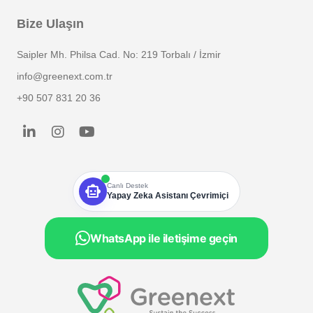
Bize Ulaşın
Saipler Mh. Philsa Cad. No: 219 Torbalı / İzmir
info@greenext.com.tr
+90 507 831 20 36
smart_toy
Canlı Destek
Yapay Zeka Asistanı Çevrimiçi
WhatsApp ile iletişime geçin