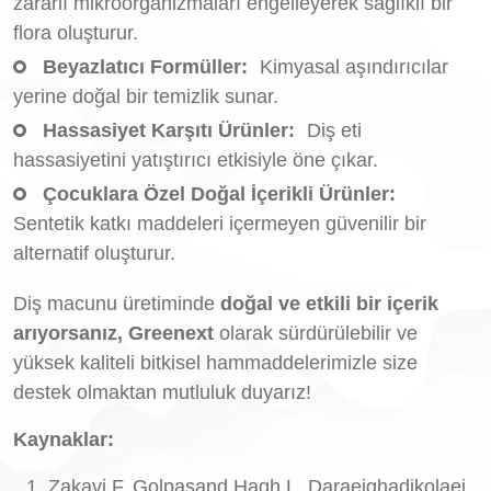
zararlı mikroorganizmaları engelleyerek sağlıklı bir
flora oluşturur.
Beyazlatıcı Formüller:
Kimyasal aşındırıcılar
yerine doğal bir temizlik sunar.
Hassasiyet Karşıtı Ürünler:
Diş eti
hassasiyetini yatıştırıcı etkisiyle öne çıkar.
Çocuklara Özel Doğal İçerikli Ürünler:
Sentetik katkı maddeleri içermeyen güvenilir bir
alternatif oluşturur.
Diş macunu üretiminde
doğal ve etkili bir içerik
arıyorsanız, Greenext
olarak sürdürülebilir ve
yüksek kaliteli bitkisel hammaddelerimizle size
destek olmaktan mutluluk duyarız!
Kaynaklar:
Zakavi F, Golpasand Hagh L, Daraeighadikolaei