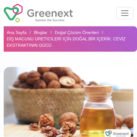
Arama...
Ana Sayfa
Bloglar
Doğal Çözüm Önerileri
DIŞ MACUNU ÜRETICILERI İÇIN DOĞAL BIR İÇERIK: CEVIZ
EKSTRAKTININ GÜCÜ