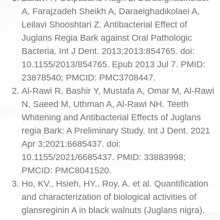
A, Farajzadeh Sheikh A, Daraeighadikolaei A,
Leilavi Shooshtari Z. Antibacterial Effect of
Juglans Regia Bark against Oral Pathologic
Bacteria. Int J Dent. 2013;2013:854765. doi:
10.1155/2013/854765. Epub 2013 Jul 7. PMID:
23878540; PMCID: PMC3708447.
Al-Rawi R, Bashir Y, Mustafa A, Omar M, Al-Rawi
N, Saeed M, Uthman A, Al-Rawi NH. Teeth
Whitening and Antibacterial Effects of Juglans
regia Bark: A Preliminary Study. Int J Dent. 2021
Apr 3;2021:6685437. doi:
10.1155/2021/6685437. PMID: 33883998;
PMCID: PMC8041520.
Ho, KV., Hsieh, HY., Roy, A. et al. Quantification
and characterization of biological activities of
glansreginin A in black walnuts (Juglans nigra).