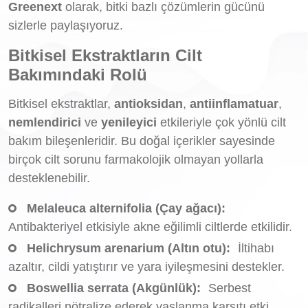
Greenext
olarak, bitki bazlı çözümlerin gücünü
sizlerle paylaşıyoruz.
Bitkisel Ekstraktların Cilt
Bakımındaki Rolü
Bitkisel ekstraktlar,
antioksidan
,
antiinflamatuar
,
nemlendirici
ve
yenileyici
etkileriyle çok yönlü cilt
bakım bileşenleridir. Bu doğal içerikler sayesinde
birçok cilt sorunu farmakolojik olmayan yollarla
desteklenebilir.
Melaleuca alternifolia (Çay ağacı):
Antibakteriyel etkisiyle akne eğilimli ciltlerde etkilidir.
Helichrysum arenarium (Altın otu):
İltihabı
azaltır, cildi yatıştırır ve yara iyileşmesini destekler.
Boswellia serrata (Akgünlük):
Serbest
radikalleri nötralize ederek yaşlanma karşıtı etki