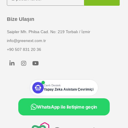
Bize Ulaşın
Saipler Mh. Philsa Cad. No: 219 Torbalı / İzmir
info@greenext.com.tr
+90 507 831 20 36
smart_toy
Canlı Destek
Yapay Zeka Asistanı Çevrimiçi
WhatsApp ile iletişime geçin