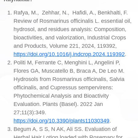
Rafya, M., Zehhar, N., Hafidi, A., Benkhalti, F.
Review of Rosmarinus officinalis L. essential oil,
hydrosol, and residues analysis: Composition,
bioactivities, and valorization, Industrial Crops
and Products, Volume 221, 2024, 119392,
https://doi.org/10.1016/j.indcrop.2024.119392
.
Politi M, Ferrante C, Menghini L, Angelini P,
Flores GA, Muscatello B, Braca A, De Leo M.
Hydrosols from Rosmarinus officinalis, Salvia
officinalis, and Cupressus sempervirens:
Phytochemical Analysis and Bioactivity
Evaluation. Plants (Basel). 2022 Jan
27;11(3):349.
https://doi.org/10.3390/plants11030349
.
Begum A, S S, N AK, Ali SS. Evaluation of
Herbal Hair Lotion loaded with Rosemary for