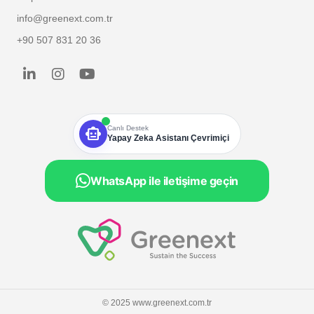
info@greenext.com.tr
+90 507 831 20 36
smart_toy
Canlı Destek
Yapay Zeka Asistanı Çevrimiçi
WhatsApp ile iletişime geçin
© 2025 www.greenext.com.tr