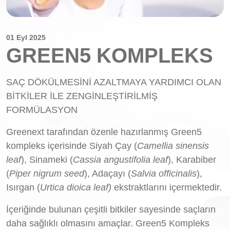
01 Eyl 2025
GREEN5 KOMPLEKS
SAÇ DÖKÜLMESİNİ AZALTMAYA YARDIMCI OLAN
BİTKİLER İLE ZENGİNLEŞTİRİLMİŞ
FORMÜLASYON
Greenext tarafından özenle hazırlanmış Green5
kompleks içerisinde Siyah Çay (
Camellia sinensis
leaf
), Sinameki (
Cassia angustifolia leaf
), Karabiber
(
Piper nigrum seed
), Adaçayı (
Salvia officinalis
),
Isırgan (
Urtica dioica leaf)
ekstraktlarını içermektedir.
İçeriğinde bulunan çeşitli bitkiler sayesinde saçların
daha sağlıklı olmasını amaçlar. Green5 Kompleks