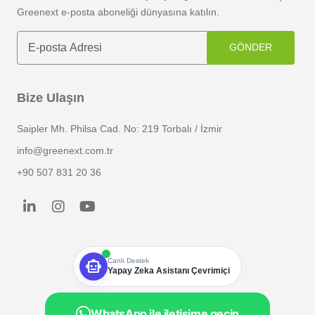
Greenext e-posta aboneliği dünyasına katılın.
GÖNDER
Bize Ulaşın
Saipler Mh. Philsa Cad. No: 219 Torbalı / İzmir
info@greenext.com.tr
+90 507 831 20 36
smart_toy
Canlı Destek
Yapay Zeka Asistanı Çevrimiçi
WhatsApp ile iletişime geçin