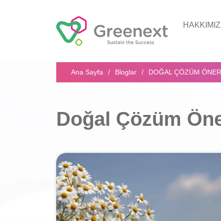
HAKKIMI
Arama...
Ana Sayfa
Bloglar
DOĞAL ÇÖZÜM ÖNER
Doğal Çözüm Öner