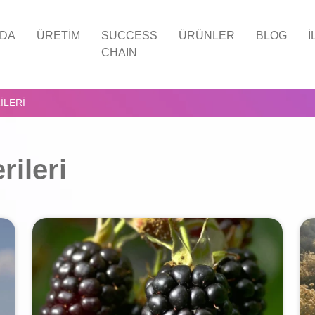
ZDA
ÜRETIM
SUCCESS
ÜRÜNLER
BLOG
İ
CHAIN
ILERI
ileri