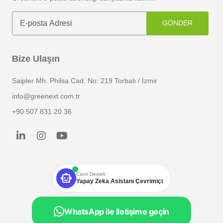
GÖNDER
Bize Ulaşın
Saipler Mh. Philsa Cad. No: 219 Torbalı / İzmir
info@greenext.com.tr
+90 507 831 20 36
smart_toy
Canlı Destek
Yapay Zeka Asistanı Çevrimiçi
WhatsApp ile iletişime geçin