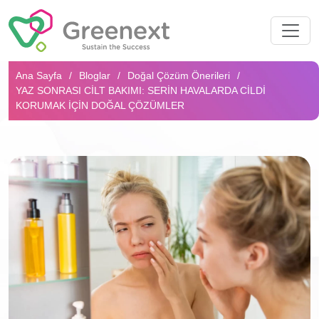
Arama...
Ana Sayfa
Bloglar
Doğal Çözüm Önerileri
YAZ SONRASI CILT BAKIMI: SERIN HAVALARDA CILDI
KORUMAK İÇIN DOĞAL ÇÖZÜMLER