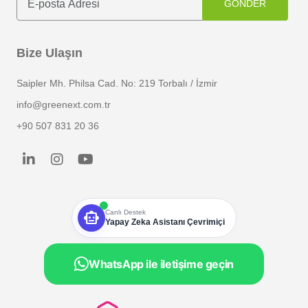
GÖNDER
Bize Ulaşın
Saipler Mh. Philsa Cad. No: 219 Torbalı / İzmir
info@greenext.com.tr
+90 507 831 20 36
smart_toy
Canlı Destek
Yapay Zeka Asistanı Çevrimiçi
WhatsApp ile iletişime geçin