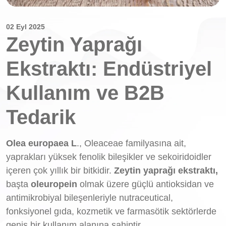
02 Eyl 2025
Zeytin Yaprağı
Ekstraktı: Endüstriyel
Kullanım ve B2B
Tedarik
Olea europaea L
., Oleaceae familyasına ait,
yaprakları yüksek fenolik bileşikler ve sekoiridoidler
içeren çok yıllık bir bitkidir.
Zeytin yaprağı ekstraktı,
başta
oleuropein
olmak üzere güçlü antioksidan ve
antimikrobiyal bileşenleriyle nutraceutical,
fonksiyonel gıda, kozmetik ve farmasötik sektörlerde
geniş bir kullanım alanına sahiptir.