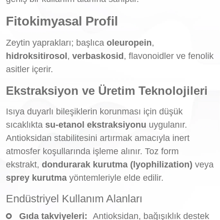
Fitokimyasal Profil
Zeytin yaprakları; başlıca
oleuropein
,
hidroksitirosol
,
verbaskosid
, flavonoidler ve fenolik
asitler içerir.
Ekstraksiyon ve Üretim Teknolojileri
Isıya duyarlı bileşiklerin korunması için düşük
sıcaklıkta
su-etanol ekstraksiyonu
uygulanır.
Antioksidan stabilitesini artırmak amacıyla inert
atmosfer koşullarında işleme alınır. Toz form
ekstrakt,
dondurarak kurutma (lyophilization)
veya
sprey kurutma
yöntemleriyle elde edilir.
Endüstriyel Kullanım Alanları
Gıda takviyeleri:
Antioksidan, bağışıklık destek