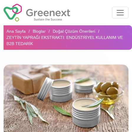
Arama...
Ana Sayfa
Bloglar
Doğal Çözüm Önerileri
ZEYTIN YAPRAĞI EKSTRAKTI: ENDÜSTRIYEL KULLANIM VE
B2B TEDARIK