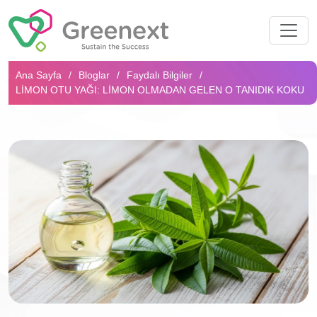
Arama...
Ana Sayfa
Bloglar
Faydalı Bilgiler
LIMON OTU YAĞI: LIMON OLMADAN GELEN O TANIDIK KOKU