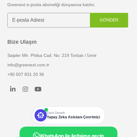
Greenext e-posta aboneliği dünyasına katılın.
GÖNDER
Bize Ulaşın
Saipler Mh. Philsa Cad. No: 219 Torbalı / İzmir
info@greenext.com.tr
+90 507 831 20 36
smart_toy
Canlı Destek
Yapay Zeka Asistanı Çevrimiçi
WhatsApp ile iletişime geçin