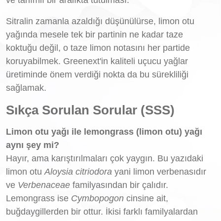
Sitralin zamanla azaldığı düşünülürse, limon otu
yağında mesele tek bir partinin ne kadar taze
koktuğu değil, o taze limon notasını her partide
koruyabilmek. Greenext'in kaliteli uçucu yağlar
üretiminde önem verdiği nokta da bu sürekliliği
sağlamak.
Sıkça Sorulan Sorular (SSS)
Limon otu yağı ile lemongrass (limon otu) yağı
aynı şey mi?
Hayır, ama karıştırılmaları çok yaygın. Bu yazıdaki
limon otu
Aloysia citriodora
yani limon verbenasıdır
ve
Verbenaceae
familyasından bir çalıdır.
Lemongrass ise
Cymbopogon
cinsine ait,
buğdaygillerden bir ottur. İkisi farklı familyalardan