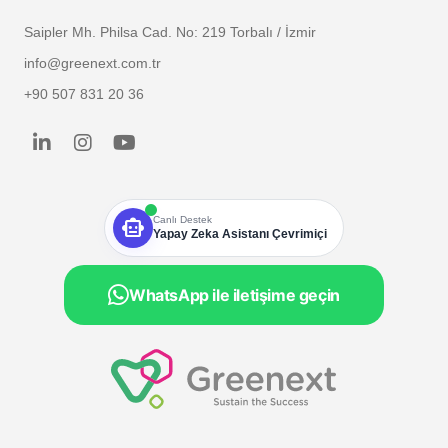
Saipler Mh. Philsa Cad. No: 219 Torbalı / İzmir
info@greenext.com.tr
+90 507 831 20 36
smart_toy
Canlı Destek
Yapay Zeka Asistanı Çevrimiçi
WhatsApp ile iletişime geçin