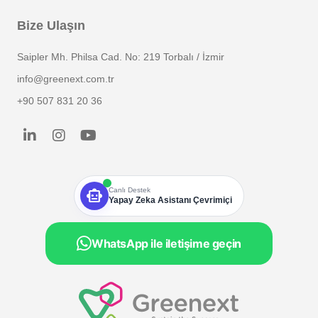
Bize Ulaşın
Saipler Mh. Philsa Cad. No: 219 Torbalı / İzmir
info@greenext.com.tr
+90 507 831 20 36
smart_toy
Canlı Destek
Yapay Zeka Asistanı Çevrimiçi
WhatsApp ile iletişime geçin