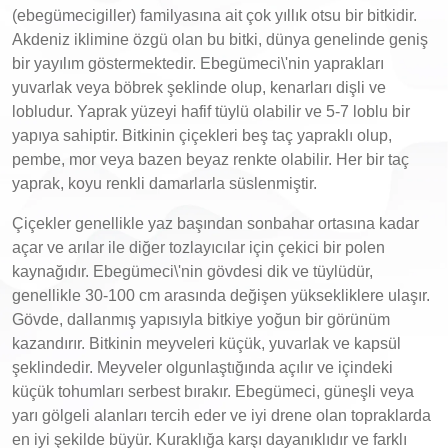
(ebegümecigiller) familyasına ait çok yıllık otsu bir bitkidir.
Akdeniz iklimine özgü olan bu bitki, dünya genelinde geniş
bir yayılım göstermektedir. Ebegümeci\'nin yaprakları
yuvarlak veya böbrek şeklinde olup, kenarları dişli ve
lobludur. Yaprak yüzeyi hafif tüylü olabilir ve 5-7 loblu bir
yapıya sahiptir. Bitkinin çiçekleri beş taç yapraklı olup,
pembe, mor veya bazen beyaz renkte olabilir. Her bir taç
yaprak, koyu renkli damarlarla süslenmiştir.
Çiçekler genellikle yaz başından sonbahar ortasına kadar
açar ve arılar ile diğer tozlayıcılar için çekici bir polen
kaynağıdır. Ebegümeci\'nin gövdesi dik ve tüylüdür,
genellikle 30-100 cm arasında değişen yüksekliklere ulaşır.
Gövde, dallanmış yapısıyla bitkiye yoğun bir görünüm
kazandırır. Bitkinin meyveleri küçük, yuvarlak ve kapsül
şeklindedir. Meyveler olgunlaştığında açılır ve içindeki
küçük tohumları serbest bırakır. Ebegümeci, güneşli veya
yarı gölgeli alanları tercih eder ve iyi drene olan topraklarda
en iyi şekilde büyür. Kuraklığa karşı dayanıklıdır ve farklı